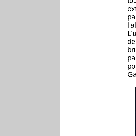
to
ex
pa
l’
L’
de
br
pa
po
Ga