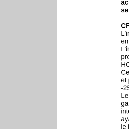
ac
se
C
L’
en
L’
pr
HC
Ce
et
-2
Le
ga
in
ay
le