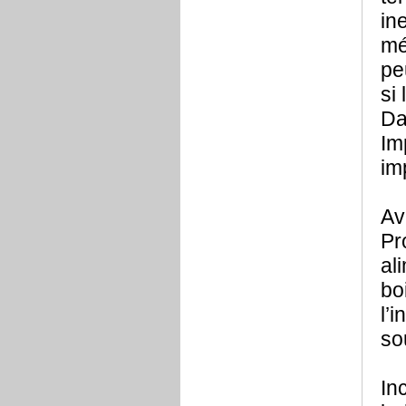
in
mé
pe
si
Da
Im
im
Av
Pr
al
bo
l’
so
In