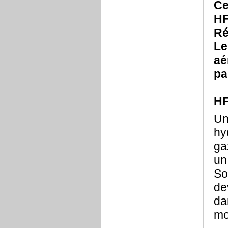
Ce
HF
Ré
Le
aé
pa
H
Un
hy
ga
un
So
de
da
mo