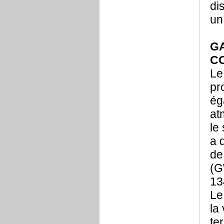
di
un
G
C
Le
pr
ég
at
le
a d
de
(G
13
Le
la
te