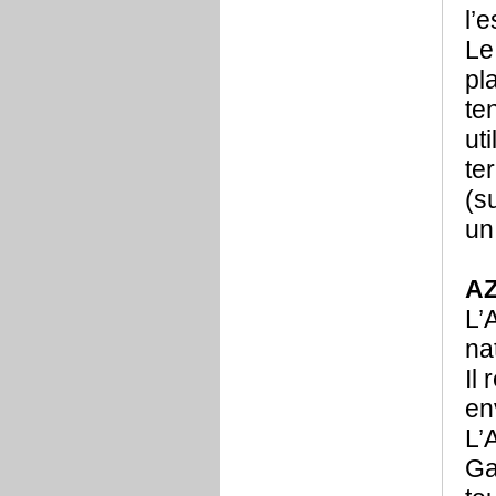
l’
Le
pl
te
ut
te
(s
un
A
L’
na
Il
en
L’A
Ga