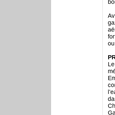
bo
Av
ga
aé
fo
ou
P
Le
mé
Em
co
l’
da
Ch
Ga