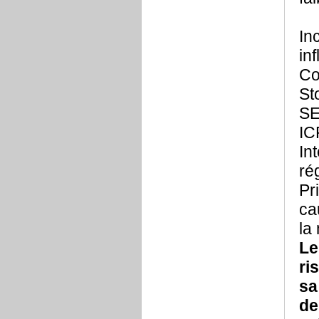
In
in
Co
St
SE
IC
In
ré
Pr
ca
la
Le
ri
sa
de