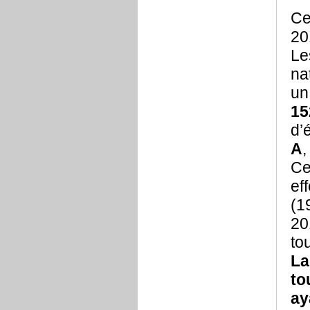
Ce
20
Le
na
un
15
d’
A
,
Ce
ef
(1
20
to
La
to
ay