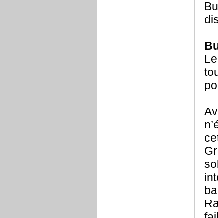
Bu
di
Bu
Le
to
po
Av
n’
ce
Gr
so
in
ba
Ra
fai